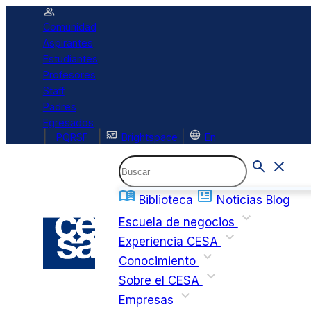
Comunidad
Aspirantes
Estudiantes
Profesores
Staff
Padres
Egresados
|
|
|
PQRSF
Brightspace
En
Biblioteca
Noticias
Blog
Escuela de negocios
Experiencia CESA
Conocimiento
Sobre el CESA
Empresas