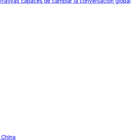
rrativas capaces de cambiar la conversación global
e China