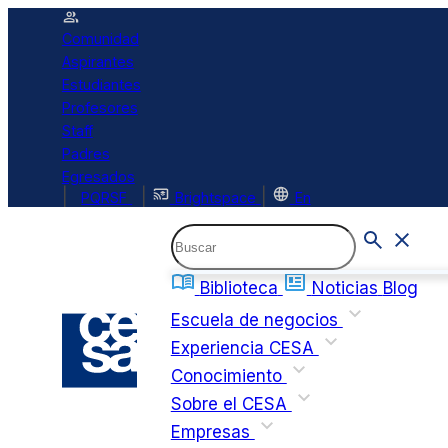
Comunidad
Aspirantes
Estudiantes
Profesores
Staff
Padres
Egresados
|
|
|
PQRSF
Brightspace
En
Biblioteca
Noticias
Blog
Escuela de negocios
Experiencia CESA
Conocimiento
Sobre el CESA
Empresas