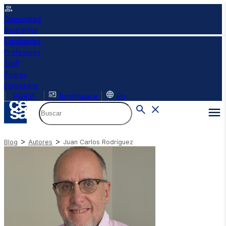
Comunidad
Aspirantes
Estudiantes
Profesores
Staff
Padres
Egresados
|
|
|
PQRSF
Brightspace
En
>
>
Blog
Autores
Juan Carlos Rodríguez