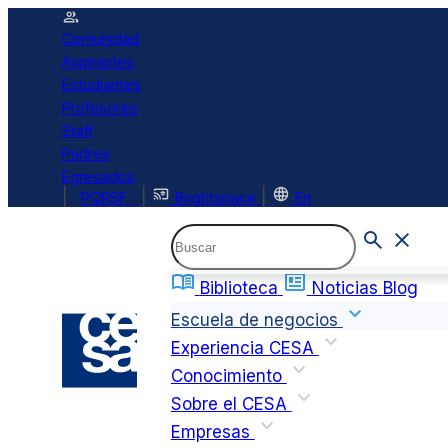
Comunidad
Aspirantes
Estudiantes
Profesores
Staff
Padres
Egresados
|
|
|
PQRSF
Brightspace
En
Biblioteca
Noticias
Blog
Escuela de negocios
Experiencia CESA
Conocimiento
Sobre el CESA
Empresas