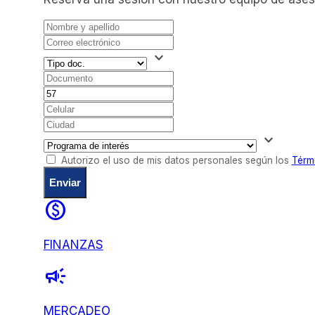
expand_more
expand_more
Autorizo el uso de mis datos personales según los
Térm
Enviar
monetization_on
FINANZAS
campaign
MERCADEO