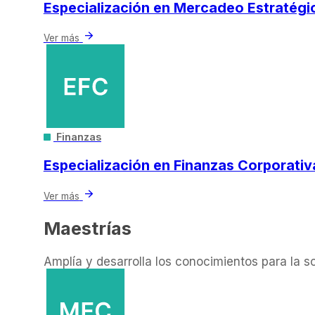
Especialización en Mercadeo Estratégi
arrow_forward
Ver más
Finanzas
Especialización en Finanzas Corporativ
arrow_forward
Ver más
Maestrías
Amplía y desarrolla los conocimientos para la 