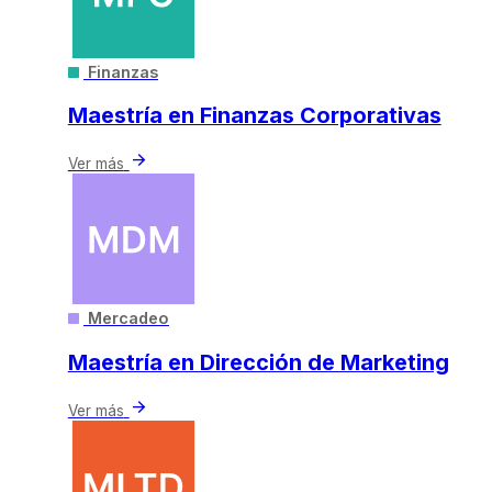
Finanzas
Maestría en Finanzas Corporativas
arrow_forward
Ver más
Mercadeo
Maestría en Dirección de Marketing
arrow_forward
Ver más