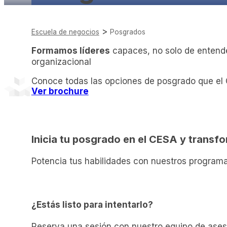
>
Escuela de negocios
Posgrados
Formamos líderes
capaces, no solo de entender
organizacional
Conoce todas las opciones de posgrado que el C
Ver brochure
mark_email_read
Inicia tu posgrado en el CESA y transfo
Potencia tus habilidades con nuestros program
INSCRIPCIONES ABIERTAS
¿Estás listo para intentarlo?
Reserva una sesión con nuestro equipo de ase