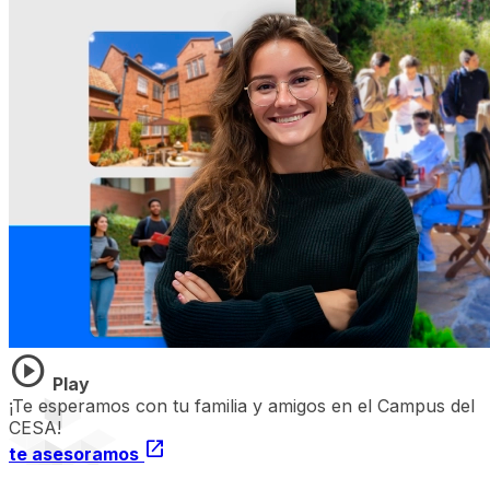
play_circle
Play
¡Te esperamos con tu familia y amigos en el Campus del
CESA!
open_in_new
te asesoramos