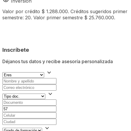
Inversión
Valor por crédito $ 1.288.000. Créditos sugeridos primer
semestre: 20. Valor primer semestre $ 25.760.000.
mark_email_read
Inscríbete
Déjanos tus datos y recibe asesoría personalizada
expand_more
expand_more
expand_more