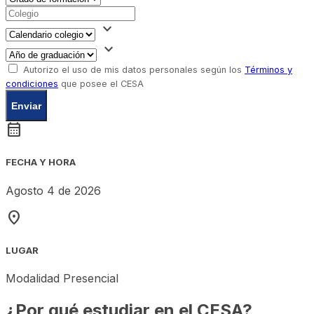
expand_more
expand_more
Autorizo el uso de mis datos personales según los
Términos y
condiciones
que posee el CESA
Enviar
calendar_month
FECHA Y HORA
Agosto 4 de 2026
location_on
LUGAR
Modalidad Presencial
¿Por qué estudiar en el CESA?