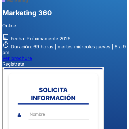
Marketing
Marketing 360
Online
calendar_month
Fecha:
Próximamente 2026
timer
Duración:
69 horas | martes miércoles jueves | 6 a 9
pm
Ver brochure
Regístrate