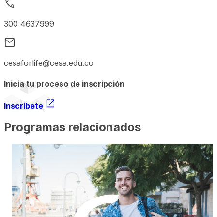
call
300 4637999
mail
cesaforlife@cesa.edu.co
Inicia tu proceso de inscripción
open_in_new
Inscríbete
Programas relacionados