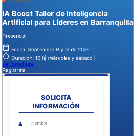
Comercial
IA Boost Taller de Inteligencia
Artificial para Líderes en Barranquilla
Presencial
calendar_month
Fecha:
Septiembre 9 y 12 de 2026
timer
Duración:
10 h| miércoles y sábado |
Ver brochure
Regístrate