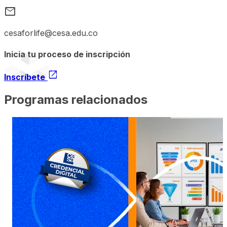
mail
cesaforlife@cesa.edu.co
Inicia tu proceso de inscripción
open_in_new
Inscríbete
Programas relacionados