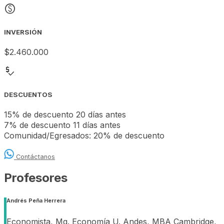
monetization_on
INVERSIÓN
$2.460.000
price_check
DESCUENTOS
15% de descuento 20 días antes
7% de descuento 11 días antes
Comunidad/Egresados: 20% de descuento
Contáctanos
Profesores
Andrés Peña Herrera
Economista, Mg. Economía U. Andes, MBA Cambridge,