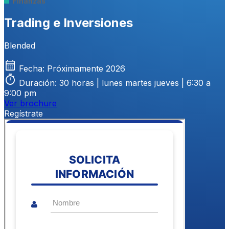
Finanzas
Trading e Inversiones
Blended
calendar_month
Fecha:
Próximamente 2026
timer
Duración:
30 horas | lunes martes jueves | 6:30 a
9:00 pm
Ver brochure
Regístrate