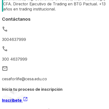
CFA. Director Ejecutivo de Trading en BTG Pactual. +13
años en trading institucional.
Contáctanos
call
3004637999
call
300 4637999
mail
cesaforlife@cesa.edu.co
Inicia tu proceso de inscripción
open_in_new
Inscríbete