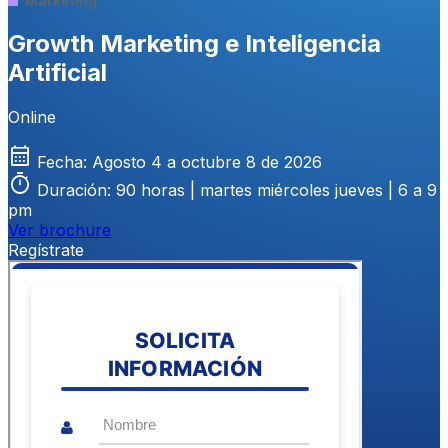
Marketing
Growth Marketing e Inteligencia
Artificial
Online
calendar_month
Fecha:
Agosto 4 a octubre 8 de 2026
timer
Duración:
90 horas | martes miércoles jueves | 6 a 9
pm
Ver brochure
Regístrate