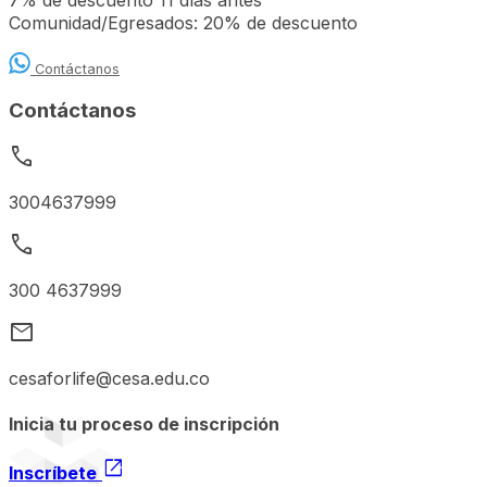
7% de descuento 11 días antes
Comunidad/Egresados: 20% de descuento
Contáctanos
Contáctanos
call
3004637999
call
300 4637999
mail
cesaforlife@cesa.edu.co
Inicia tu proceso de inscripción
open_in_new
Inscríbete