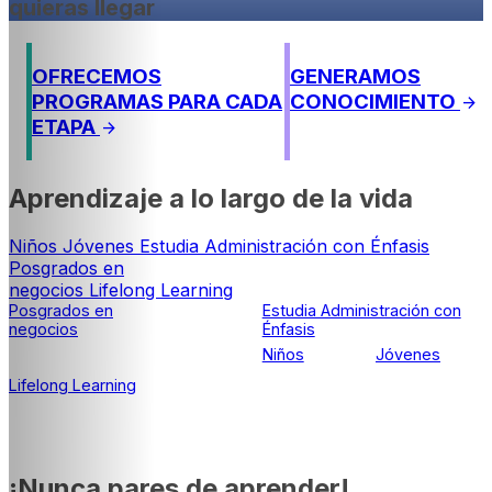
quieras llegar
OFRECEMOS
GENERAMOS
PROGRAMAS PARA CADA
CONOCIMIENTO
arrow_forward
ETAPA
arrow_forward
Aprendizaje a lo largo de la vida
Niños
Jóvenes
Estudia Administración con Énfasis
Posgrados en
negocios
Lifelong Learning
Posgrados en
Estudia Administración con
negocios
Énfasis
Niños
Jóvenes
Lifelong Learning
¡Nunca pares de aprender!