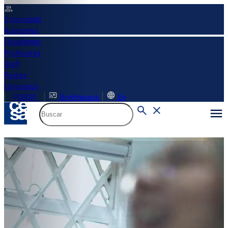
Comunidad
Aspirantes
Estudiantes
Profesores
Staff
Padres
Egresados
|
|
|
PQRSF
Brightspace
En