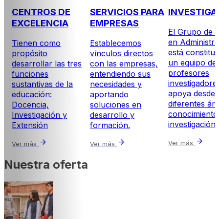
CENTROS DE
SERVICIOS PARA
INVESTIGA
EXCELENCIA
EMPRESAS
El Grupo de E
en Administra
Tienen como
Establecemos
está constitu
propósito
vínculos directos
un equipo de
desarrollar las tres
con las empresas,
profesores
funciones
entendiendo sus
investigadore
sustantivas de la
necesidades y
apoya desde
educación:
aportando
diferentes ár
Docencia,
soluciones en
conocimiento 
Investigación y
desarrollo y
investigación.
Extensión
formación.
arrow_forward
arrow_forward
arrow_forward
Ver más
Ver más
Ver más
Nuestra oferta