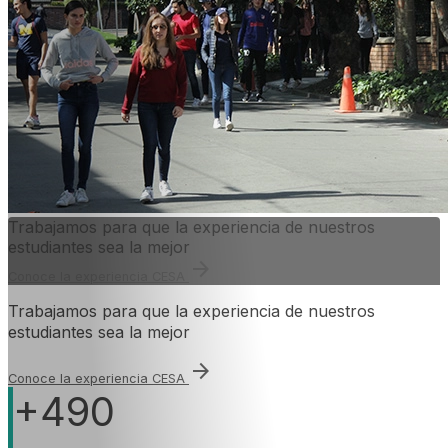
Trabajamos para que la experiencia de nuestros
estudiantes sea la mejor
arrow_forward
Conoce la experiencia CESA
Trabajamos para que la experiencia de nuestros
estudiantes sea la mejor
arrow_forward
Conoce la experiencia CESA
+490