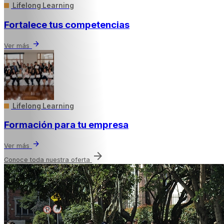
Lifelong Learning
Fortalece tus competencias
arrow_forward
Ver más
Lifelong Learning
Formación para tu empresa
arrow_forward
Ver más
arrow_forward
Conoce toda nuestra oferta