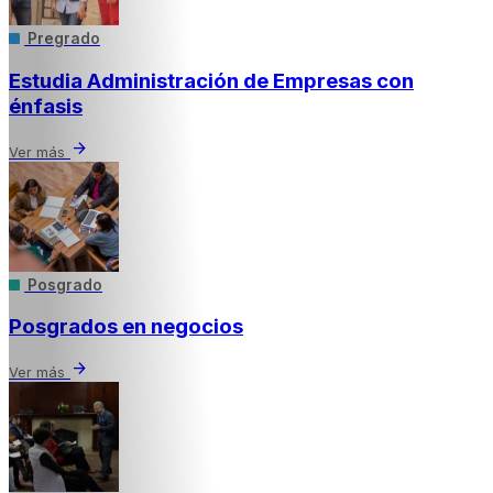
Pregrado
Estudia Administración de Empresas con
énfasis
arrow_forward
Ver más
Posgrado
Posgrados en negocios
arrow_forward
Ver más