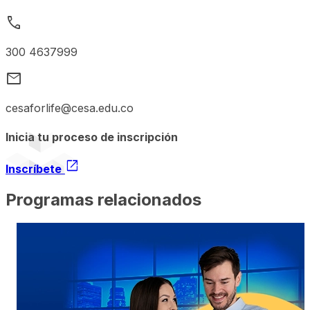
call
300 4637999
mail
cesaforlife@cesa.edu.co
Inicia tu proceso de inscripción
open_in_new
Inscríbete
Programas relacionados