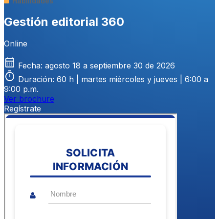
Habilidades
Gestión editorial 360
Online
calendar_month
Fecha:
agosto 18 a septiembre 30 de 2026
timer
Duración:
60 h | martes miércoles y jueves | 6:00 a
9:00 p.m.
Ver brochure
Regístrate