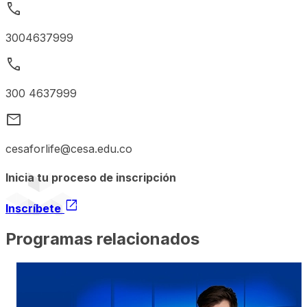
call
3004637999
call
300 4637999
mail
cesaforlife@cesa.edu.co
Inicia tu proceso de inscripción
open_in_new
Inscríbete
Programas relacionados