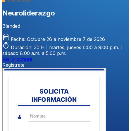
Habilidades
Neuroliderazgo
Blended
calendar_month
Fecha:
Octubre 26 a noviembre 7 de 2026
timer
Duración:
30 H | martes, jueves 6:00 a 9:00 p.m. |
sábado 8:00 a.m. a 5:00 p.m.
Ver brochure
Regístrate