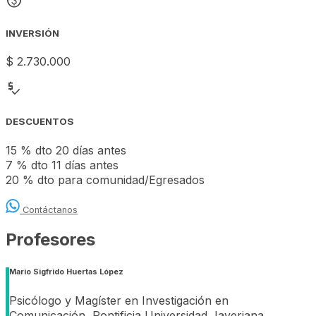
monetization_on
INVERSIÓN
$ 2.730.000
price_check
DESCUENTOS
15 % dto 20 días antes
7 % dto 11 días antes
20 % dto para comunidad/Egresados
Contáctanos
Profesores
Mario Sigfrido Huertas López
Psicólogo y Magíster en Investigación en
Comunicación, Pontificia Universidad Javeriana.