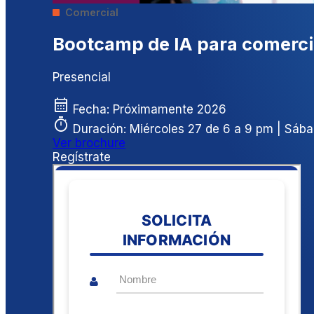
Comercial
Bootcamp de IA para comercia
Presencial
calendar_month
Fecha:
Próximamente 2026
timer
Duración:
Miércoles 27 de 6 a 9 pm | Sáb
Ver brochure
Regístrate