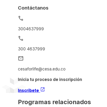
Contáctanos
call
3004637999
call
300 4637999
mail
cesaforlife@cesa.edu.co
Inicia tu proceso de inscripción
open_in_new
Inscríbete
Programas relacionados