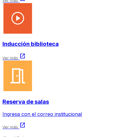
Ver más
Inducción biblioteca
open_in_new
Ver más
Reserva de salas
Ingresa con el correo institucional
open_in_new
Ver más