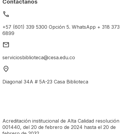
Contáctanos
call
+57 (601) 339 5300 Opción 5. WhatsApp + 318 373
6899
mail
serviciosbiblioteca@cesa.edu.co
location_on
Diagonal 34A # 5A-23 Casa Biblioteca
Acreditación institucional de Alta Calidad resolución
001440, del 20 de febrero de 2024 hasta el 20 de
febrero de 2032.