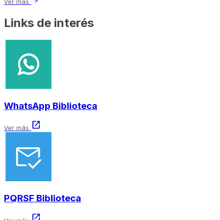
arrow_forward
Ver más
Links de interés
WhatsApp Biblioteca
open_in_new
Ver más
PQRSF Biblioteca
open_in_new