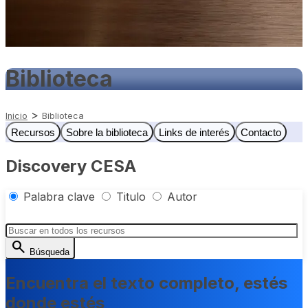
Biblioteca
>
Inicio
Biblioteca
Recursos
Sobre la biblioteca
Links de interés
Contacto
Discovery CESA
Palabra clave
Titulo
Autor
search
Búsqueda
Encuentra el texto completo, estés
donde estés