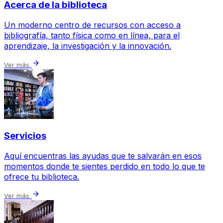
Acerca de la biblioteca
Un moderno centro de recursos con acceso a
bibliografía, tanto física como en línea, para el
aprendizaje, la investigación y la innovación.
arrow_forward
Ver más
Servicios
Aquí encuentras las ayudas que te salvarán en esos
momentos donde te sientes perdido en todo lo que te
ofrece tu biblioteca.
arrow_forward
Ver más