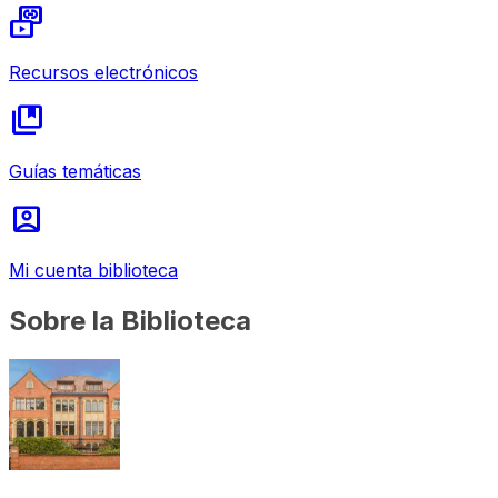
media_link
Recursos electrónicos
collections_bookmark
Guías temáticas
account_box
Mi cuenta biblioteca
Sobre la Biblioteca