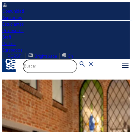
Comunidad
Aspirantes
Estudiantes
Profesores
Staff
Padres
Egresados
|
|
|
PQRSF
Brightspace
En