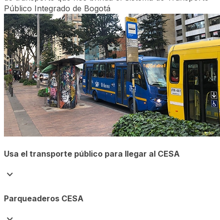
Público Integrado de Bogotá
Usa el transporte público para llegar al CESA
expand_more
Parqueaderos CESA
expand_more