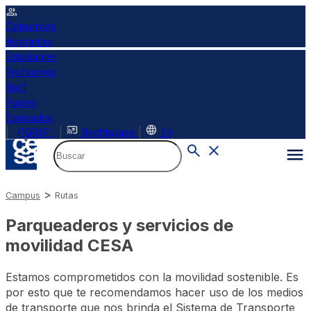
Comunidad
Aspirantes
Estudiantes
Profesores
Staff
Padres
Egresados
|
|
|
PQRSF
Brightspace
En
>
Campus
Rutas
Parqueaderos y servicios de
movilidad CESA
Estamos comprometidos con la movilidad sostenible. Es
por esto que te recomendamos hacer uso de los medios
de transporte que nos brinda el Sistema de Transporte