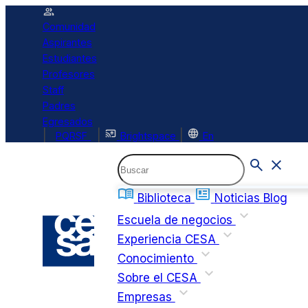
Comunidad
Aspirantes
Estudiantes
Profesores
Staff
Padres
Egresados
|
|
|
PQRSF
Brightspace
En
Biblioteca
Noticias
Blog
Escuela de negocios
Experiencia CESA
Conocimiento
Sobre el CESA
Empresas