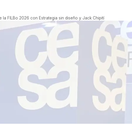
e la FILBo 2026 con Estrategia sin diseño y Jack Chipití