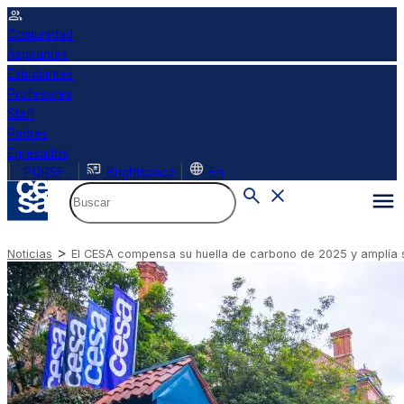
Comunidad
Aspirantes
Estudiantes
Profesores
Staff
Padres
Egresados
|
|
|
PQRSF
Brightspace
En
>
Noticias
El CESA compensa su huella de carbono de 2025 y amplía s