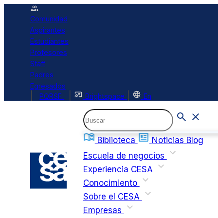
Comunidad
Aspirantes
Estudiantes
Profesores
Staff
Padres
Egresados
|
|
|
PQRSF
Brightspace
En
Biblioteca
Noticias
Blog
Escuela de negocios
Experiencia CESA
Conocimiento
Sobre el CESA
Empresas