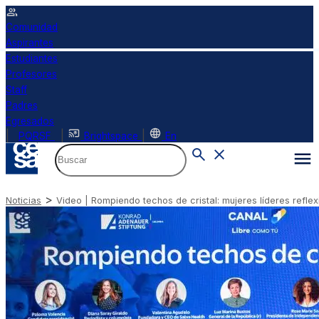
Comunidad
Aspirantes
Estudiantes
Profesores
Staff
Padres
Egresados
|
|
|
PQRSF
Brightspace
En
>
Noticias
Video | Rompiendo techos de cristal: mujeres líderes refle