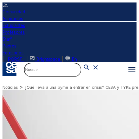
Comunidad
Aspirantes
Estudiantes
Profesores
Staff
Padres
Egresados
|
|
|
PQRSF
Brightspace
En
>
Noticias
¿Qué lleva a una pyme a entrar en crisis? CESA y TYKE pre