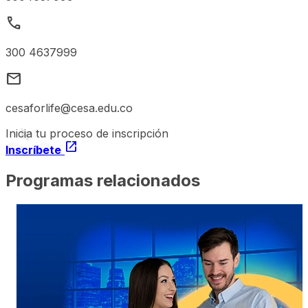
call
300 4637999
mail
cesaforlife@cesa.edu.co
Inicia tu proceso de inscripción
open_in_new
Inscríbete
Programas relacionados