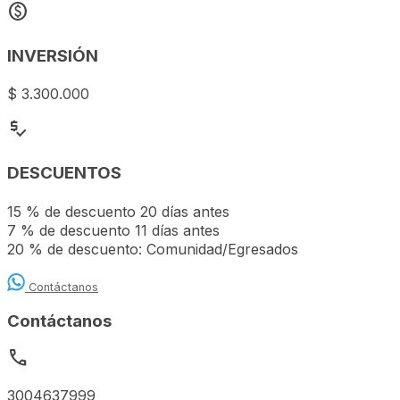
monetization_on
INVERSIÓN
$ 3.300.000
price_check
DESCUENTOS
15 % de descuento 20 días antes
7 % de descuento 11 días antes
20 % de descuento: Comunidad/Egresados
Contáctanos
Contáctanos
call
3004637999