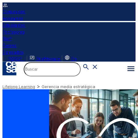
Comunidad
Aspirantes
Estudiantes
Profesores
Staff
Padres
Egresados
|
|
|
PQRSF
Brightspace
En
>
Lifelong Learning
Gerencia media estratégica