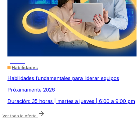
ONLINE
Habilidades
Habilidades fundamentales para liderar equipos
Próximamente 2026
Duración: 35 horas | martes a jueves | 6:00 a 9:00 pm
arrow_forward
Ver toda la oferta