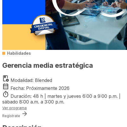
Habilidades
Gerencia media estratégica
play_lesson
Modalidad:
Blended
calendar_month
Fecha:
Próximamente 2026
timer
Duración:
48 h | martes y jueves 6:00 a 9:00 p.m. |
sábado 8:00 a.m. a 3:00 p.m.
Ver programa
arrow_forward
Regístrate