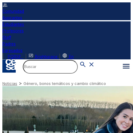
Comunidad
Aspirantes
Estudiantes
Profesores
Staff
Padres
Egresados
|
|
|
PQRSF
Brightspace
En
>
Noticias
Género, bonos temáticos y cambio climático