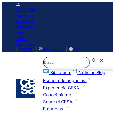
Comunidad
Aspirantes
Estudiantes
Profesores
Staff
Padres
Egresados
|
|
|
PQRSF
Brightspace
En
Biblioteca
Noticias
Blog
Escuela de negocios
Experiencia CESA
Conocimiento
Sobre el CESA
Empresas