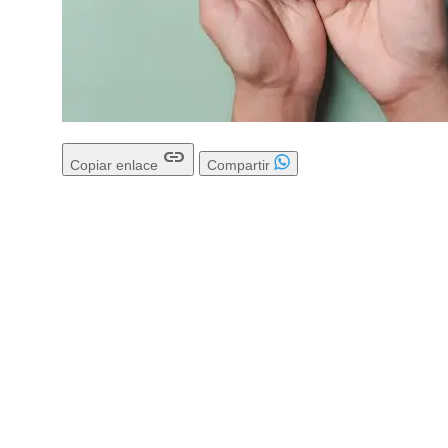
link
Copiar enlace
Compartir