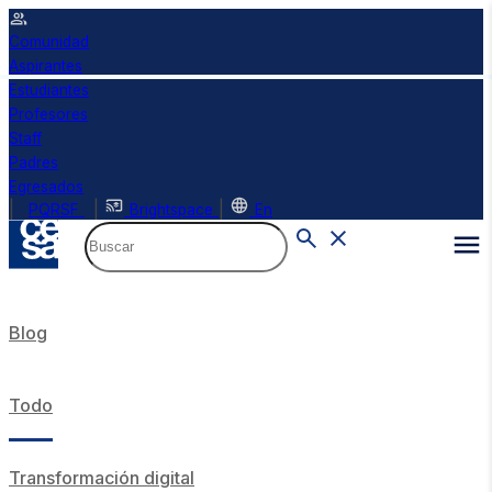
Comunidad
Aspirantes
Estudiantes
Profesores
Staff
Padres
Egresados
|
|
|
PQRSF
Brightspace
En
Blog
Todo
Transformación digital