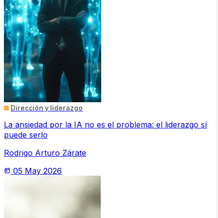
Dirección y liderazgo
La ansiedad por la IA no es el problema: el liderazgo sí
puede serlo
Rodrigo Arturo Zárate
05 May 2026
today