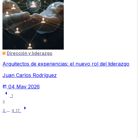
Dirección y liderazgo
Arquitectos de experiencias: el nuevo rol del liderazgo
Juan Carlos Rodríguez
04 May 2026
today
arrow_left
1
2
arrow_right
...
3
4
17