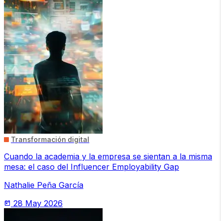
Transformación digital
Cuando la academia y la empresa se sientan a la misma
mesa: el caso del Influencer Employability Gap
Nathalie Peña García
28 May 2026
today