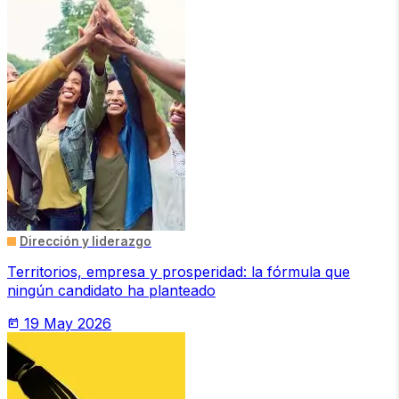
Dirección y liderazgo
Territorios, empresa y prosperidad: la fórmula que
ningún candidato ha planteado
19 May 2026
today